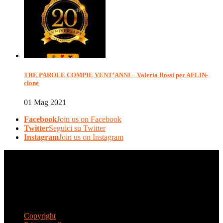
TRE PAROLE COMPIE VENT’ANNI – Valeria Rossi per AFLIN-
clone
01 Mag 2021
Facebook
Join us on Facebook
Twitter
Seguici su Twitter
Instagram
Join us on Instagram
© AFLIN – Filo di Luce India APS – Onlus. All rights reserved
AFLIN – Filo di Luce India APS – Onlus - Via Guido Banti, 46 –
00191 Roma – C.F. 97756690588
Iscritta all'Anagrafe delle Onlus (Prot. n. 0051565) con effetto dal
23 luglio 2013, ai sensi dell'articolo 4, comma 2, del D.M. 18 luglio
2003, n. 266
Copyright