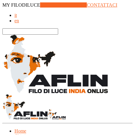
MY
FILODILUCE
LOGIN | REGISTRATI
CONTATTACI
it
en
Home