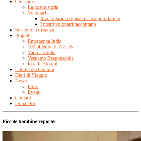
Chi siamo
La nostra storia
Volontari
Il volontario: requisiti e cosa puoi fare tu
I nostri volontari raccontano
Sostegno a distanza
Progetti
Emergenza India
100 obiettivi di AFLIN
Vado a scuola
Vestiamo Responsabile
Io la faccio qui
L’India dei bambini
Diari di Viaggio
News
Press
Eventi
Contatti
Dona Ora
Piccole bambine reporter