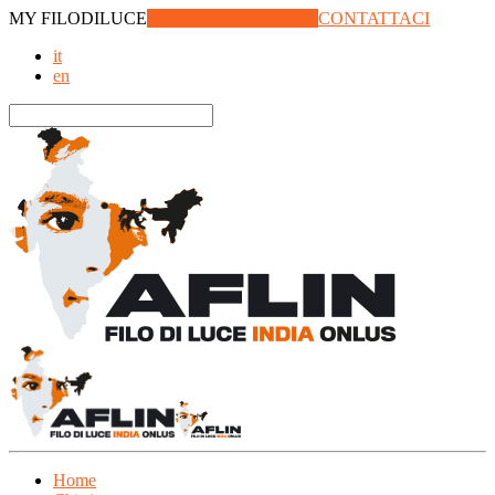
MY
FILODILUCE
LOGIN | REGISTRATI
CONTATTACI
it
en
Home