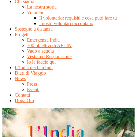
Chi siamo
La nostra storia
Volontari
Il volontario: requisiti e cosa puoi fare tu
I nostri volontari raccontano
Sostegno a distanza
Progetti
Emergenza India
100 obiettivi di AFLIN
Vado a scuola
Vestiamo Responsabile
Io la faccio qui
L’India dei bambini
Diari di Viaggio
News
Press
Eventi
Contatti
Dona Ora