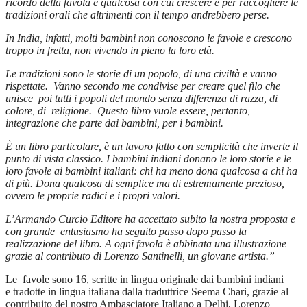
ricordo della favola è qualcosa con cui crescere e per raccogliere le
tradizioni orali che altrimenti con il tempo andrebbero perse.
In India, infatti, molti bambini non conoscono le favole e crescono
troppo in fretta, non vivendo in pieno la loro età.
Le tradizioni sono le storie di un popolo, di una civiltà e vanno
rispettate. Vanno secondo me condivise per creare quel filo che
unisce poi tutti i popoli del mondo senza differenza di razza, di
colore, di religione. Questo libro vuole essere, pertanto,
integrazione che parte dai bambini, per i bambini.
È un libro particolare, è un lavoro fatto con semplicità che inverte il
punto di vista classico. I bambini indiani donano le loro storie e le
loro favole ai bambini italiani: chi ha meno dona qualcosa a chi ha
di più. Dona qualcosa di semplice ma di estremamente prezioso,
ovvero le proprie radici e i propri valori.
L’Armando Curcio Editore ha accettato subito la nostra proposta e
con grande entusiasmo ha seguito passo dopo passo la
realizzazione del libro. A ogni favola è abbinata una illustrazione
grazie al contributo di Lorenzo Santinelli, un giovane artista.”
Le favole sono 16, scritte in lingua originale dai bambini indiani
e tradotte in lingua italiana dalla traduttrice Seema Chari, grazie al
contribuito del nostro Ambasciatore Italiano a Delhi, Lorenzo