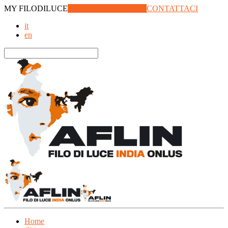
MY
FILODILUCE
LOGIN | REGISTRATI
CONTATTACI
it
en
Home