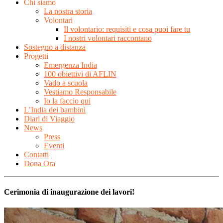
Chi siamo
La nostra storia
Volontari
Il volontario: requisiti e cosa puoi fare tu
I nostri volontari raccontano
Sostegno a distanza
Progetti
Emergenza India
100 obiettivi di AFLIN
Vado a scuola
Vestiamo Responsabile
Io la faccio qui
L’India dei bambini
Diari di Viaggio
News
Press
Eventi
Contatti
Dona Ora
Cerimonia di inaugurazione dei lavori!