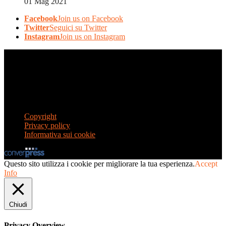
01 Mag 2021
Facebook
Join us on Facebook
Twitter
Seguici su Twitter
Instagram
Join us on Instagram
© AFLIN – Filo di Luce India APS – Onlus. All rights reserved
AFLIN – Filo di Luce India APS – Onlus - Via Guido Banti, 46 –
00191 Roma – C.F. 97756690588
Iscritta all'Anagrafe delle Onlus (Prot. n. 0051565) con effetto dal
23 luglio 2013, ai sensi dell'articolo 4, comma 2, del D.M. 18 luglio
2003, n. 266
Copyright
Privacy policy
Informativa sui cookie
Questo sito utilizza i cookie per migliorare la tua esperienza.
Accept
Info
Chiudi
Privacy Overview