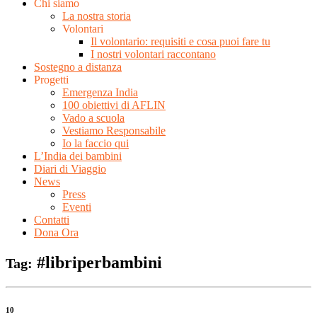
Chi siamo
La nostra storia
Volontari
Il volontario: requisiti e cosa puoi fare tu
I nostri volontari raccontano
Sostegno a distanza
Progetti
Emergenza India
100 obiettivi di AFLIN
Vado a scuola
Vestiamo Responsabile
Io la faccio qui
L’India dei bambini
Diari di Viaggio
News
Press
Eventi
Contatti
Dona Ora
#libriperbambini
Tag:
10