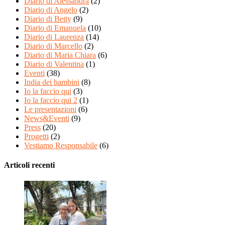
Diario di Alessandra
(2)
Diario di Angelo
(2)
Diario di Betty
(9)
Diario di Emanuela
(10)
Diario di Laurenza
(14)
Diario di Marcello
(2)
Diario di Maria Chiara
(6)
Diario di Valentina
(1)
Eventi
(38)
India dei bambini
(8)
Io la faccio qui
(3)
Io la faccio qui 2
(1)
Le presentazioni
(6)
News&Eventi
(9)
Press
(20)
Progetti
(2)
Vestiamo Responsabile
(6)
Articoli recenti