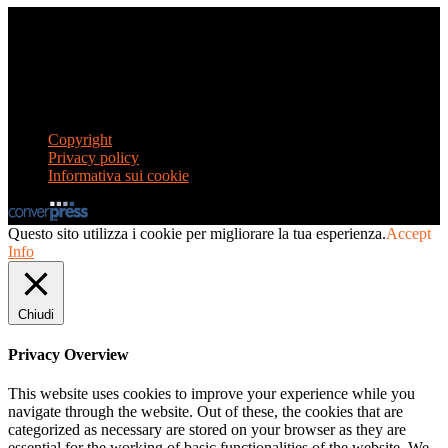
© AFLIN – Filo di Luce India APS – Onlus. All rights reserved
AFLIN – Filo di Luce India APS – Onlus - Via Guido Banti, 46 –
00191 Roma – C.F. 97756690588
Iscritta all'Anagrafe delle Onlus (Prot. n. 0051565) con effetto dal
23 luglio 2013, ai sensi dell'articolo 4, comma 2, del D.M. 18 luglio
2003, n. 266
Copyright
Privacy policy
Informativa sui cookie
Questo sito utilizza i cookie per migliorare la tua esperienza.
Accept
Info
Chiudi
Privacy Overview
This website uses cookies to improve your experience while you
navigate through the website. Out of these, the cookies that are
categorized as necessary are stored on your browser as they are
essential for the working of basic functionalities of the website. We