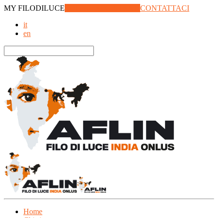
MY
FILODILUCE
LOGIN | REGISTRATI
CONTATTACI
it
en
Home