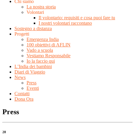
Chi siamo
La nostra storia
Volontari
Il volontario: requisiti e cosa puoi fare tu
I nostri volontari raccontano
Sostegno a distanza
Progetti
Emergenza India
100 obiettivi di AFLIN
Vado a scuola
Vestiamo Responsabile
Io la faccio qui
L’India dei bambini
Diari di Viaggio
News
Press
Eventi
Contatti
Dona Ora
Press
28