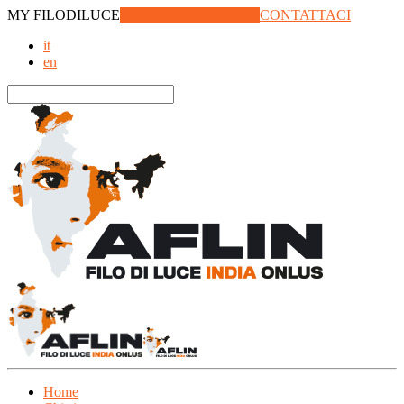
MY
FILODILUCE
LOGIN | REGISTRATI
CONTATTACI
it
en
Home