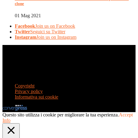
clone
01 Mag 2021
Facebook
Join us on Facebook
Twitter
Seguici su Twitter
Instagram
Join us on Instagram
© AFLIN – Filo di Luce India APS – Onlus. All rights reserved
AFLIN – Filo di Luce India APS – Onlus - Via Guido Banti, 46 –
00191 Roma – C.F. 97756690588
Iscritta all'Anagrafe delle Onlus (Prot. n. 0051565) con effetto dal
23 luglio 2013, ai sensi dell'articolo 4, comma 2, del D.M. 18 luglio
2003, n. 266
Copyright
Privacy policy
Informativa sui cookie
Questo sito utilizza i cookie per migliorare la tua esperienza.
Accept
Info