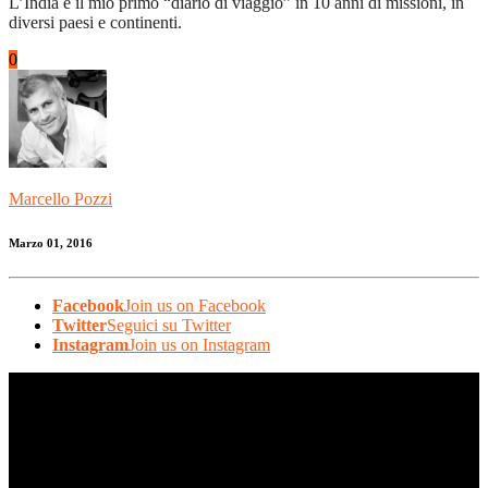
L’India e il mio primo “diario di viaggio” in 10 anni di missioni, in
diversi paesi e continenti.
0
Marcello Pozzi
Marzo 01, 2016
Facebook
Join us on Facebook
Twitter
Seguici su Twitter
Instagram
Join us on Instagram
© AFLIN – Filo di Luce India APS – Onlus. All rights reserved
AFLIN – Filo di Luce India APS – Onlus - Via Guido Banti, 46 –
00191 Roma – C.F. 97756690588
Iscritta all'Anagrafe delle Onlus (Prot. n. 0051565) con effetto dal
23 luglio 2013, ai sensi dell'articolo 4, comma 2, del D.M. 18 luglio
2003, n. 266