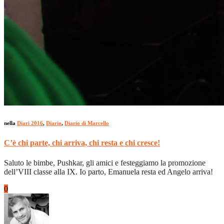
nella
Diari 2016
,
Diario
,
Diario di Marcello
C’è chi parte, chi arriva, chi resta e chi cresce!
Saluto le bimbe, Pushkar, gli amici e festeggiamo la promozione
dell’VIII classe alla IX. Io parto, Emanuela resta ed Angelo arriva!
0