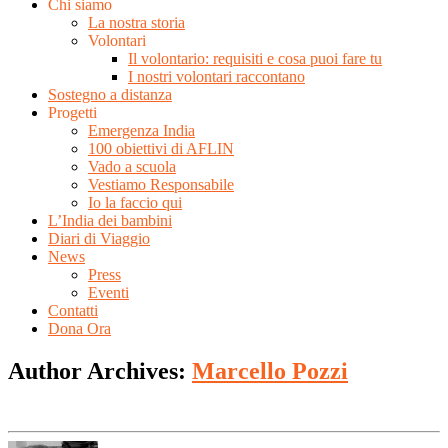
Chi siamo
La nostra storia
Volontari
Il volontario: requisiti e cosa puoi fare tu
I nostri volontari raccontano
Sostegno a distanza
Progetti
Emergenza India
100 obiettivi di AFLIN
Vado a scuola
Vestiamo Responsabile
Io la faccio qui
L’India dei bambini
Diari di Viaggio
News
Press
Eventi
Contatti
Dona Ora
Author Archives:
Marcello Pozzi