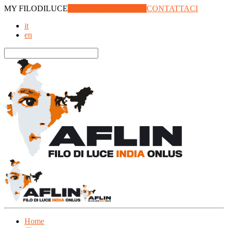
MY
FILODILUCE
LOGIN | REGISTRATI
CONTATTACI
it
en
Home