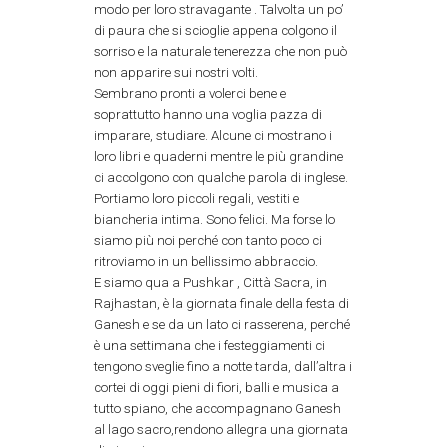
modo per loro stravagante . Talvolta un po’
di paura che si scioglie appena colgono il
sorriso e la naturale tenerezza che non può
non apparire sui nostri volti.
Sembrano pronti a volerci bene e
soprattutto hanno una voglia pazza di
imparare, studiare. Alcune ci mostrano i
loro libri e quaderni mentre le più grandine
ci accolgono con qualche parola di inglese.
Portiamo loro piccoli regali, vestiti e
biancheria intima. Sono felici. Ma forse lo
siamo più noi perché con tanto poco ci
ritroviamo in un bellissimo abbraccio.
E siamo qua a Pushkar , Città Sacra, in
Rajhastan, è la giornata finale della festa di
Ganesh e se da un lato ci rasserena, perché
è una settimana che i festeggiamenti ci
tengono sveglie fino a notte tarda, dall’altra i
cortei di oggi pieni di fiori, balli e musica a
tutto spiano, che accompagnano Ganesh
al lago sacro,rendono allegra una giornata